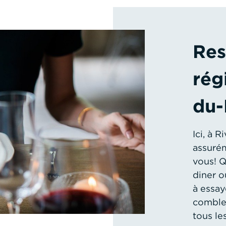
Res
rég
du-
Ici, à 
assurém
vous! Q
diner o
à essay
combler
tous le